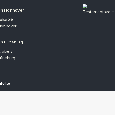
 in Hannover
raße 38
annover
 in Lüneburg
traße 3
üneburg
hfolge