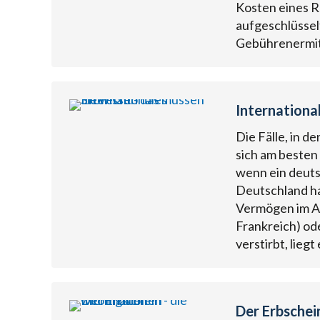
Kosten eines R
aufgeschlüsselt
Gebührenermi
Internationa
Die Fälle, in d
sich am besten
wenn ein deuts
Deutschland ha
Vermögen im Au
Frankreich) od
verstirbt, lieg
Der Erbschei