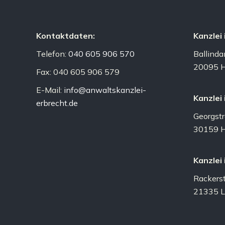
Kontaktdaten:
Kanzlei
Telefon:
040 605 906 570
Ballind
20095 
Fax: 040 605 906 579
E-Mail:
info@anwaltskanzlei-
Kanzlei
erbrecht.de
Georgst
30159 H
Kanzlei
Rackers
21335 L