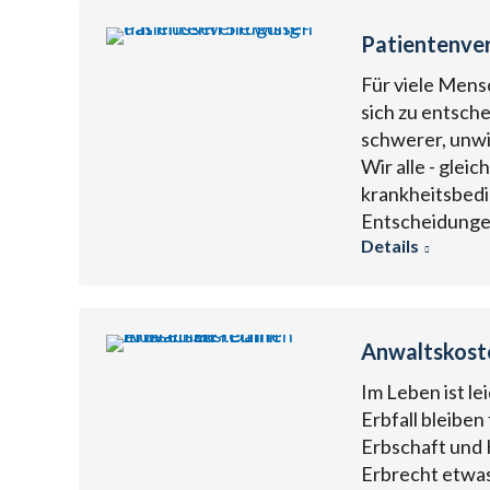
Patientenver
Für viele Mens
sich zu entsch
schwerer, unwi
Wir alle - glei
krankheitsbedin
Entscheidungen
Details
Anwaltskoste
Im Leben ist le
Erbfall bleiben
Erbschaft und 
Erbrecht etwas