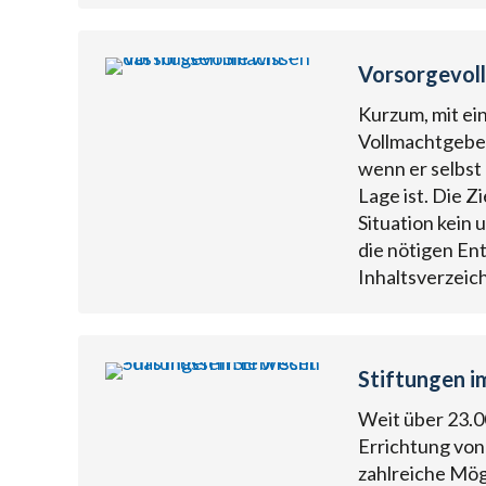
Vorsorgevoll
Kurzum, mit ei
Vollmachtgeber
wenn er selbst 
Lage ist. Die Z
Situation kein
die nötigen Ent
Inhaltsverzeic
Stiftungen i
Weit über 23.0
Errichtung von 
zahlreiche Mögl