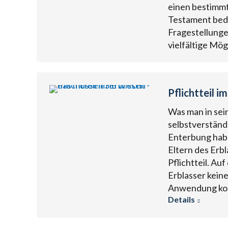
einen bestimm
Testament beda
Fragestellunge
vielfältige Mö
Pflichtteil i
Was man in sei
selbstverständ
Enterbung habe
Eltern des Erb
Pflichtteil. Au
Erblasser kein
Anwendung komm
Details