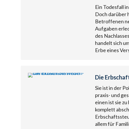
Ein Todesfall i
Doch darüber h
Betroffenen ne
Aufgaben erled
des Nachlasses
handelt sich u
Erbe eines Ve
Die Erbschaf
Sie ist in der P
praxis- und ges
einen ist sie z
komplett absch
Erbschaftssteu
allem für Fami