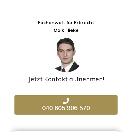
on
on
on
Facebook
X
WhatsApp
Fachanwalt für Erbrecht
Maik Hieke
Jetzt Kontakt aufnehmen!
040 605 906 570