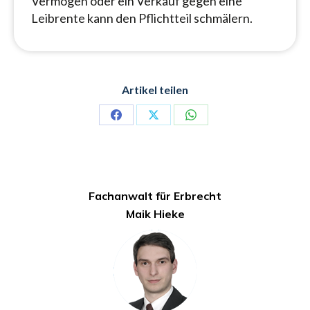
Vermögen oder ein Verkauf gegen eine
Leibrente kann den Pflichtteil schmälern.
Artikel teilen
Share
Share
Share
on
on
on
Facebook
X
WhatsApp
Fachanwalt für Erbrecht
Maik Hieke